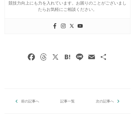
競技力向上にも力を入れています。お困りのことがございまし
たらお気軽にご相談ください。
F
T
X
H
Li
E
共
a
h
at
n
m
有
c
re
e
e
ai
e
a
n
l
b
d
a
前の記事へ
o
s
記事一覧
次の記事へ
o
k