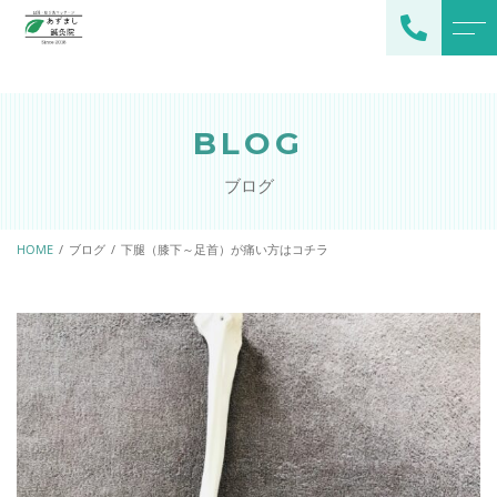
トップページ
スタッフ
BLOG
当院について
よくある質問
ブログ
施術メニュー
アクセス
メインメニュー
HOME
ブログ
下腿（膝下～足首）が痛い方はコチラ
ブログ
オプション
お知らせ
ご予約・お問い合わせ
080-2378-0529