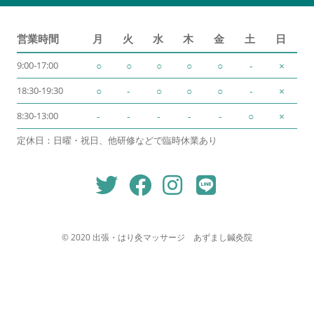
営業時間
月
火
水
木
金
土
日
9:00-17:00
○
○
○
○
○
-
×
18:30-19:30
○
-
○
○
○
-
×
8:30-13:00
-
-
-
-
-
○
×
定休日：日曜・祝日、他研修などで臨時休業あり
© 2020 出張・はり灸マッサージ あずまし鍼灸院