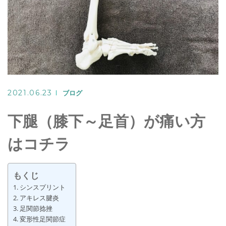
Warning
: Undefined variable
$target in
2021.06.23
ブログ
/home/seiya1989/azu
下腿（膝下～足首）が痛い方
はコチラ
content/th
on line
320
もくじ
シンスプリント
>
アキレス腱炎
足関節捻挫
LINEでのご予約
変形性足関節症