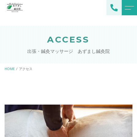
トップページ
スタッフ
ACCESS
当院について
よくある質問
出張・鍼灸マッサージ あずまし鍼灸院
施術メニュー
アクセス
メインメニュー
HOME
アクセス
ブログ
オプション
お知らせ
ご予約・お問い合わせ
080-2378-0529