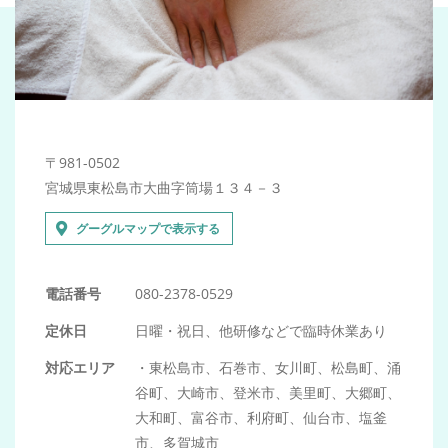
Warning
: Undefined variable
〒981-0502
$target in
宮城県東松島市大曲字筒場１３４－３
/home/seiya1989/azu
グーグルマップで表示する
content/th
電話番号
080-2378-0529
on line
320
定休日
日曜・祝日、他研修などで臨時休業あり
対応エリア
・東松島市、石巻市、女川町、松島町、涌
>
谷町、大崎市、登米市、美里町、大郷町、
大和町、富谷市、利府町、仙台市、塩釜
LINEでのご予約
市、多賀城市