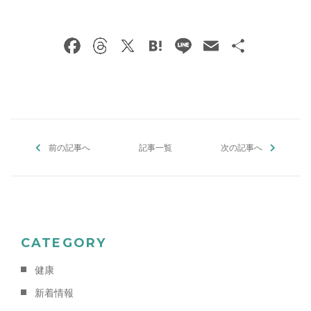
F
T
X
H
Li
E
共
a
h
at
n
m
有
c
re
e
e
ai
e
a
n
l
b
d
a
前の記事へ
o
s
記事一覧
次の記事へ
o
k
CATEGORY
健康
新着情報