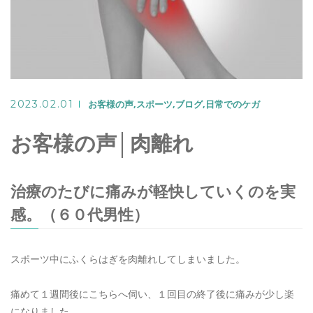
Warning
: Undefined variable
2023.02.01
お客様の声
スポーツ
ブログ
日常でのケガ
$target in
お客様の声│肉離れ
/home/seiya1989/azu
治療のたびに痛みが軽快していくのを実
content/th
感。（６０代男性）
on line
320
スポーツ中にふくらはぎを肉離れしてしまいました。
>
痛めて１週間後にこちらへ伺い、１回目の終了後に痛みが少し楽
LINEでのご予約
になりました。