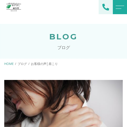
トップページ
スタッフ
BLOG
当院について
よくある質問
ブログ
施術メニュー
アクセス
メインメニュー
HOME
ブログ
お客様の声│肩こり
ブログ
オプション
お知らせ
ご予約・お問い合わせ
080-2378-0529