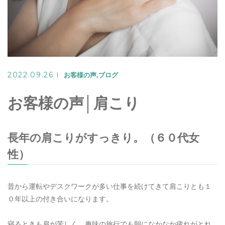
Warning
: Undefined variable
2022.09.26
お客様の声
ブログ
$target in
お客様の声│肩こり
/home/seiya1989/azu
長年の肩こりがすっきり。（６０代女
content/th
性）
on line
320
昔から運転やデスクワークが多い仕事を続けてきて肩こりとも１
>
０年以上の付き合いになります。
LINEでのご予約
寝るときも肩が苦しく、趣味の旅行でも朝になかなか疲れがとれ