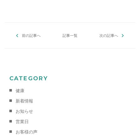
c
re
e
e
ai
e
a
n
l
b
d
a
前の記事へ
o
s
記事一覧
次の記事へ
o
k
CATEGORY
健康
新着情報
お知らせ
営業日
お客様の声