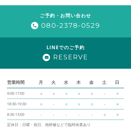
ご予約・お問い合わせ
080-2378-0529
LINEでのご予約
RESERVE
営業時間
月
火
水
木
金
土
日
9:00-17:00
○
○
○
○
○
-
×
18:30-19:30
○
-
○
○
○
-
×
8:30-13:00
-
-
-
-
-
○
×
定休日：日曜・祝日、他研修などで臨時休業あり