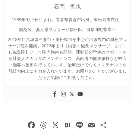
石岡 聖也
1989年9月9日生まれ。青森県青森市出身、東松島市在住。
鍼灸師、あん摩マッサージ指圧師、健康運動指導士
2018年に宮城県石巻市・東松島市を中心に出張専門の鍼灸マッ
サージ院を開業、2022年より【出張・鍼灸マッサージ あずま
し鍼灸院】として院内施術も開始。運動部の学生のサポートか
ら社会人のカラダのメンテナンス、高齢者の健康維持など幅広
い顧客へ施術を行っています。治療だけでなくメンテナンスや
競技力向上にも力を入れています。お困りのことがございまし
たらお気軽にご相談ください。
F
T
X
H
Li
E
共
a
h
at
n
m
有