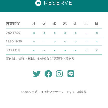
RESERVE
営業時間
月
火
水
木
金
土
日
9:00-17:00
○
○
○
○
○
-
×
18:30-19:30
○
-
○
○
○
-
×
8:30-13:00
-
-
-
-
-
○
×
定休日：日曜・祝日、他研修などで臨時休業あり
© 2020 出張・はり灸マッサージ あずまし鍼灸院