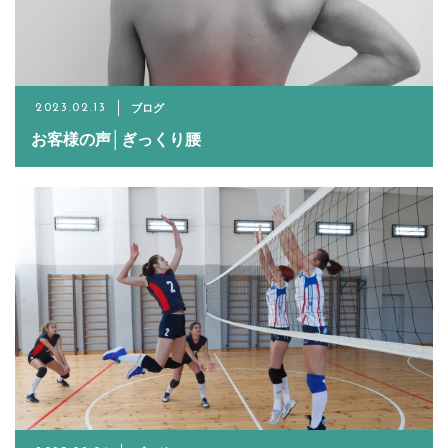
Warning
ブログ
: Undefined variable
2023.02.13
お客様の声│ぎっくり腰
$target in
/home/seiya1989/azu
content/th
on line
320
>
LINEでのご予約