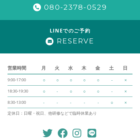
080-2378-0529
LINEでのご予約
RESERVE
営業時間
月
火
水
木
金
土
日
9:00-17:00
○
○
○
○
○
-
×
18:30-19:30
○
-
○
○
○
-
×
8:30-13:00
-
-
-
-
-
○
×
定休日：日曜・祝日、他研修などで臨時休業あり