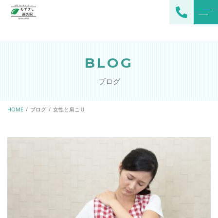
トップページ
スタッフ
BLOG
当院について
よくある質問
ブログ
施術メニュー
アクセス
メインメニュー
HOME
ブログ
女性と肩こり
ブログ
オプション
お知らせ
ご予約・お問い合わせ
080-2378-0529