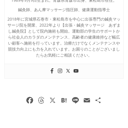
1989年9月9日生まれ。青森県青森市出身、東松島市在住。
鍼灸師、あん摩マッサージ指圧師、健康運動指導士
2018年に宮城県石巻市・東松島市を中心に出張専門の鍼灸マッ
サージ院を開業、2022年より【出張・鍼灸マッサージ あずま
し鍼灸院】として院内施術も開始。運動部の学生のサポートか
ら社会人のカラダのメンテナンス、高齢者の健康維持など幅広
い顧客へ施術を行っています。治療だけでなくメンテナンスや
競技力向上にも力を入れています。お困りのことがございまし
たらお気軽にご相談ください。
F
T
X
H
Li
E
共
a
h
at
n
m
有
c
re
e
e
ai
e
a
n
l