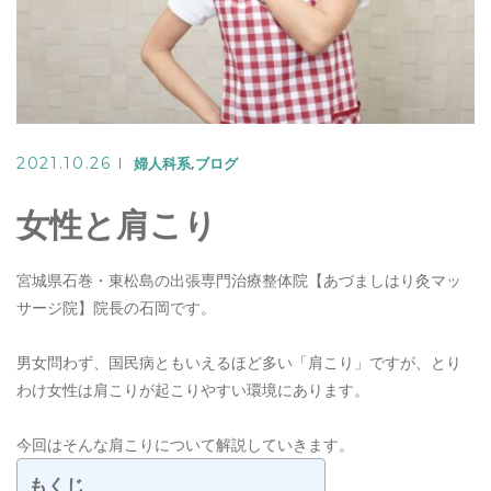
Warning
: Undefined variable
2021.10.26
婦人科系
ブログ
$target in
女性と肩こり
/home/seiya1989/azu
宮城県石巻・東松島の出張専門治療整体院【あづましはり灸マッ
content/th
サージ院】院長の石岡です。
on line
320
男女問わず、国民病ともいえるほど多い「肩こり」ですが、とり
わけ女性は肩こりが起こりやすい環境にあります。
>
今回はそんな肩こりについて解説していきます。
LINEでのご予約
もくじ