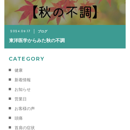
Warning
ブログ
: Undefined variable
2024.09.17
東洋医学からみた秋の不調
$target in
CATEGORY
/home/seiya1989/azu
健康
content/th
新着情報
お知らせ
on line
320
営業日
お客様の声
>
頭痛
LINEでのご予約
首肩の症状