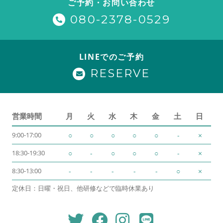
ご予約・お問い合わせ
080-2378-0529
LINEでのご予約
RESERVE
営業時間
月
火
水
木
金
土
日
9:00-17:00
○
○
○
○
○
-
×
18:30-19:30
○
-
○
○
○
-
×
8:30-13:00
-
-
-
-
-
○
×
定休日：日曜・祝日、他研修などで臨時休業あり