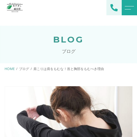
トップページ
スタッフ
BLOG
当院について
よくある質問
ブログ
施術メニュー
アクセス
メインメニュー
HOME
ブログ
肩こりは肩をもむな！首と胸部をもむべき理由
ブログ
オプション
お知らせ
ご予約・お問い合わせ
080-2378-0529