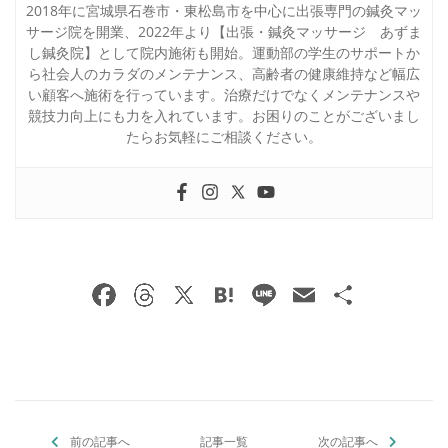
2018年に宮城県石巻市・東松島市を中心に出張専門の鍼灸マッ
サージ院を開業、2022年より【出張・鍼灸マッサージ あずま
し鍼灸院】として院内施術も開始。運動部の学生のサポートか
ら社会人のカラダのメンテナンス、高齢者の健康維持など幅広
い顧客へ施術を行っています。治療だけでなくメンテナンスや
競技力向上にも力を入れています。お困りのことがございまし
たらお気軽にご相談ください。
F
T
X
H
Li
E
共
a
h
at
n
m
有
c
re
e
e
ai
e
a
n
l
b
d
a
前の記事へ
記事一覧
次の記事へ