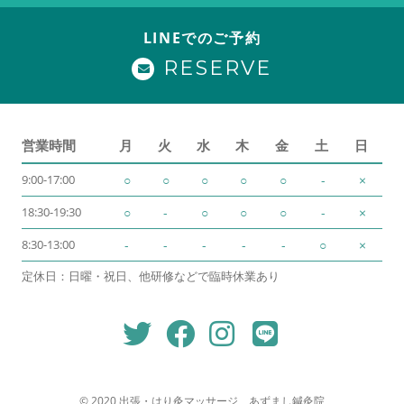
LINEでのご予約
RESERVE
営業時間
月
火
水
木
金
土
日
9:00-17:00
○
○
○
○
○
-
×
18:30-19:30
○
-
○
○
○
-
×
8:30-13:00
-
-
-
-
-
○
×
定休日：日曜・祝日、他研修などで臨時休業あり
© 2020 出張・はり灸マッサージ あずまし鍼灸院