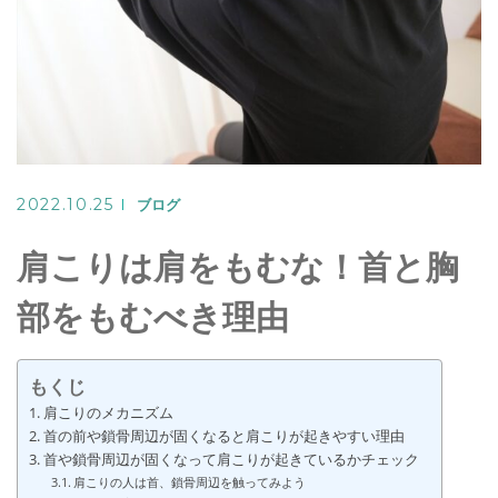
Warning
: Undefined variable
$target in
2022.10.25
ブログ
/home/seiya1989/azu
肩こりは肩をもむな！首と胸
部をもむべき理由
content/th
on line
320
もくじ
肩こりのメカニズム
>
首の前や鎖骨周辺が固くなると肩こりが起きやすい理由
首や鎖骨周辺が固くなって肩こりが起きているかチェック
LINEでのご予約
肩こりの人は首、鎖骨周辺を触ってみよう